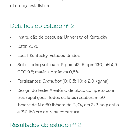
diferença estatística.
Detalhes do estudo nº 2
Instituição de pesquisa: University of Kentucky
Data: 2020
Local: Kentucky, Estados Unidos
Solo: Loring soil loam, P ppm 42, K ppm 130; pH 4,9;
CEC 9.6; matéria orgânica 0,8%
Fertilizantes:
Granubor
(0; 0,5; 1,0; e 2,0 kg/ha)
Design do teste: Aleatório de bloco completo com
três repetições. Todos os lotes receberam 50
lb/acre de N e 60 lb/acre de P
O
em 2x2 no plantio
2
5
e 150 lb/acre de N na cobertura.
Resultados do estudo nº 2