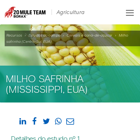
Toggle
Agricultura
naviga
Recursos
›
Estudos do campo
›
Cereais e cana-de-açúcar
›
Milho
safrinha (Centro-Sul, EUA)
MILHO SAFRINHA
(MISSISSIPPI, EUA)
Detalhes do estudo nº 1