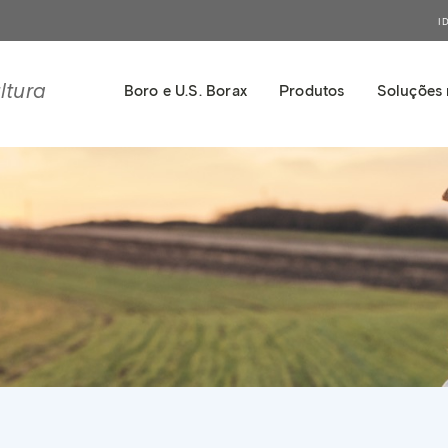
I
ltura
Boro e U.S. Borax
Produtos
Soluções 