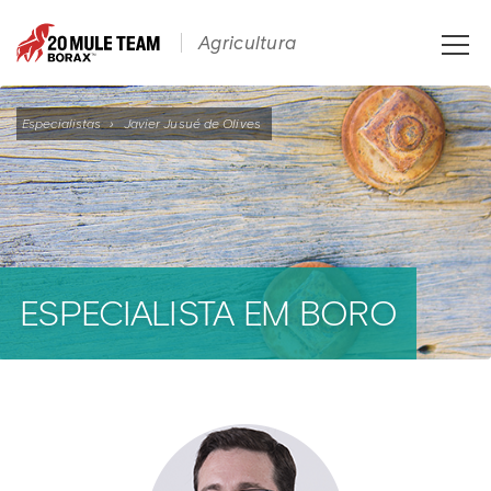
Toggle
Agricultura
naviga
Especialistas
›
Javier Jusué de Olives
ESPECIALISTA EM BORO