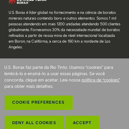
U.S. Borax é líder global no fornecimento e na ciência de boratos
minerais naturais contendo boro e outros elementos. Somos 1 mil
pessoas atendendo em mais 1200 unidades atendendo 500 clientes
globalmente. Fornecemos 30% da necessidade mundial de boratos
refinados a partir de nossa mina de nível internacional localizada
em Boron, na Califórnia, a cerca de 160 km a nordeste de Los
Angeles.
U.S. Borax faz parte da Rio Tinto. Usamos “cookies” para
© 2026 Rio Tinto. Todos os direitos reservados.
lembrá-lo e ensiná-lo a usar essas páginas. Se você
Termos de serviço
concorda, clique em aceitar. Leia nossa
política de “cookies”
Política de privacidade e configurações de cookie
para obter mais detalhes.
Declaração sobre a escravidão moderna
Preferências de cookies
COOKIE PREFERENCES
Voltar ao início