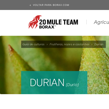
VOLTAR PARA BORAX.COM
Agricu
Guia de culturas
›
Frutíferas, nozes e castanhas
›
Durian
DURIAN
{Durio}