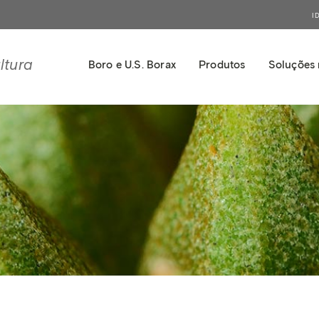
I
ltura
Boro e U.S. Borax
Produtos
Soluções 