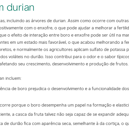
m durian
as, incluindo as árvores de durian. Assim como ocorre com outras 
ositivamente com o enxofre, o que pode ajudar a melhorar a fertil
ue o efeito de interação entre boro e enxofre pode ser útil na ma
antes em um estado mais favorável, o que acabou melhorando a fe
loretos, e normalmente os agricultores aplicam sulfato de potassa
 voláteis no durião. Isso contribui para o odor e o sabor típicos 
, afetando seu crescimento, desenvolvimento e produção de frutos.
an incluem:
iência de boro prejudica o desenvolvimento e a funcionalidade dos
corre porque o boro desempenha um papel na formação e elastici
iente, a casca da fruta talvez não seja capaz de se expandir adequ
ta de durião fica com aparência seca, semelhante à da cortiça, o 