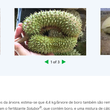
1 of 3
dos da árvore, estima-se que 4,4 kg/árvore de boro também são re
®
am o fertilizante
Solubor
, que contém boro, e uma mistura de cálc