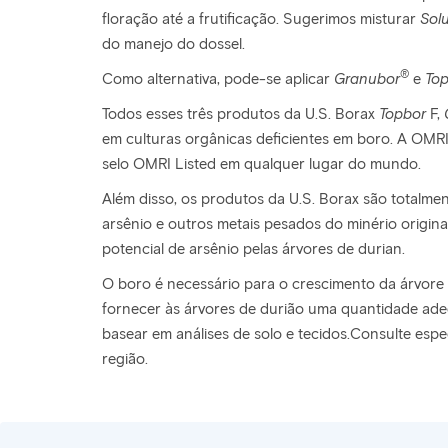
floração até a frutificação. Sugerimos misturar
Sol
do manejo do dossel.
®
Como alternativa, pode-se aplicar
Granubor
e
To
Todos esses três produtos da U.S. Borax
Topbor
F,
em culturas orgânicas deficientes em boro. A OMRI
selo OMRI Listed em qualquer lugar do mundo.
Além disso, os produtos da U.S. Borax são totalme
arsênio e outros metais pesados do minério original
potencial de arsênio pelas árvores de durian.
O boro é necessário para o crescimento da árvore 
fornecer às árvores de durião uma quantidade adeq
basear em análises de solo e tecidos.Consulte espe
região.