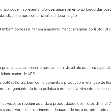
durião podem apresentar clorose, amarelamento ao longo das bordas
bradiças ou apresentar sinais de deformação.
também pode resultar em amadurecimento irregular do fruto (UFR)
prestes a amadurecer e permanece invisível até que eles sejam 
ilidade maior de UFR.
dos botões florais, bem como aumenta a produção e retenção de fl
no alongamento do tubo polínico e no desenvolvimento de semente
uitas vezes se revelam quando a produtividade dos frutos diminui. 
 às suas árvores um suprimento adequado de boro durante todo o c