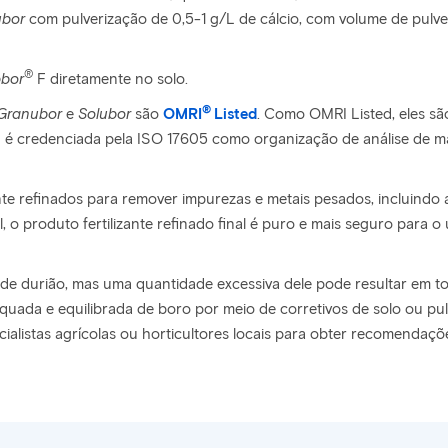
ubor
com pulverização de 0,5-1 g/L de cálcio, com volume de pulve
®
pbor
F diretamente no solo.
®
Granubor
e
Solubor
são
OMRI
Listed
. Como OMRI Listed, eles são
 é credenciada pela ISO 17605 como organização de análise de mate
nte refinados para remover impurezas e metais pesados, incluindo
, o produto fertilizante refinado final é puro e mais seguro para o
de durião, mas uma quantidade excessiva dele pode resultar em tox
uada e equilibrada de boro por meio de corretivos de solo ou pulv
cialistas agrícolas ou horticultores locais para obter recomendaçõ