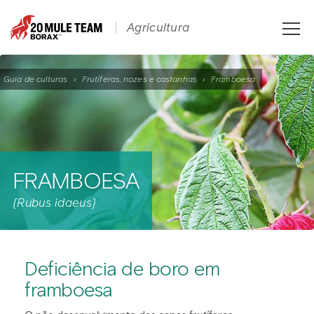
Toggle
Agricultura
naviga
Guia de culturas
›
Frutíferas, nozes e castanhas
›
Framboesa
FRAMBOESA
{Rubus idaeus}
Deficiência de boro em
framboesa