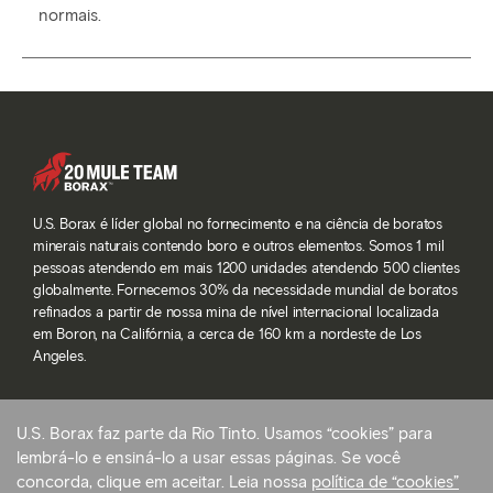
normais.
U.S. Borax é líder global no fornecimento e na ciência de boratos
minerais naturais contendo boro e outros elementos. Somos 1 mil
pessoas atendendo em mais 1200 unidades atendendo 500 clientes
globalmente. Fornecemos 30% da necessidade mundial de boratos
refinados a partir de nossa mina de nível internacional localizada
em Boron, na Califórnia, a cerca de 160 km a nordeste de Los
Angeles.
U.S. Borax faz parte da Rio Tinto. Usamos “cookies” para
© 2026 Rio Tinto. Todos os direitos reservados.
lembrá-lo e ensiná-lo a usar essas páginas. Se você
Termos de serviço
concorda, clique em aceitar. Leia nossa
política de “cookies”